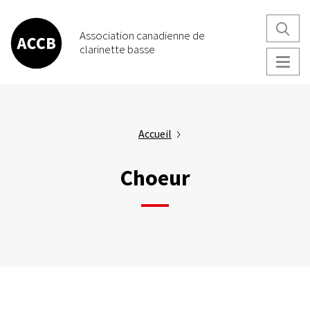
Aller
au
Association canadienne de
contenu
clarinette basse
principal
Accueil
Choeur