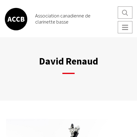
Aller
au
Association canadienne de
contenu
clarinette basse
principal
David Renaud