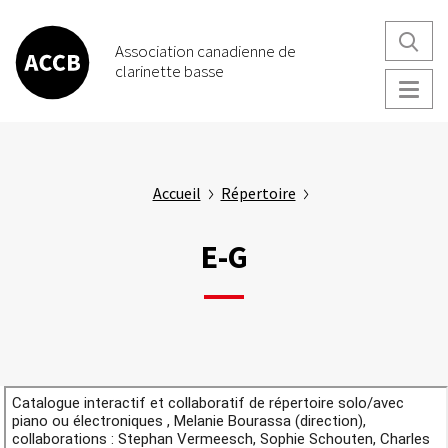
Aller
au
Association canadienne de
contenu
clarinette basse
principal
Accueil
Répertoire
E-G