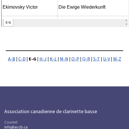
A-B
|
C-D
|
E-G
|
H-J
|
K-L
|
M-N
|
O-P
|
Q-R
|
S-T
|
U-V
|
W-Z
Association canadienne de clarinette basse
Courriel:
info@accb.ca